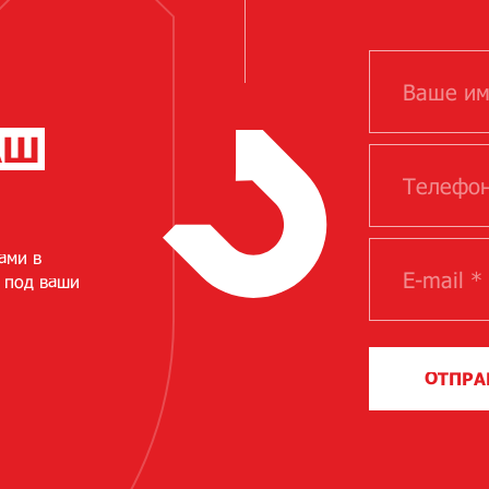
АШ
ами в
 под ваши
ОТПРА