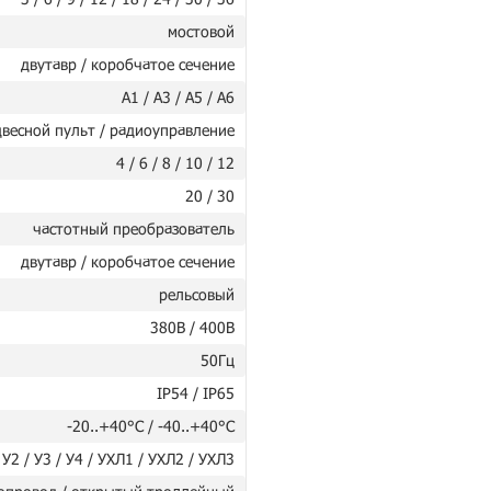
мостовой
двутавр / коробчатое сечение
А1 / А3 / А5 / А6
весной пульт / радиоуправление
4 / 6 / 8 / 10 / 12
20 / 30
частотный преобразователь
двутавр / коробчатое сечение
рельсовый
380В / 400В
50Гц
IP54 / IP65
-20..+40°C / -40..+40°C
 У2 / У3 / У4 / УХЛ1 / УХЛ2 / УХЛ3