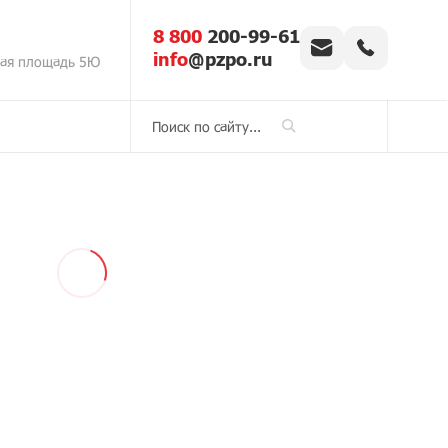
8 800
200-99-61
info
@pzpo.ru
кая площадь 5Ю