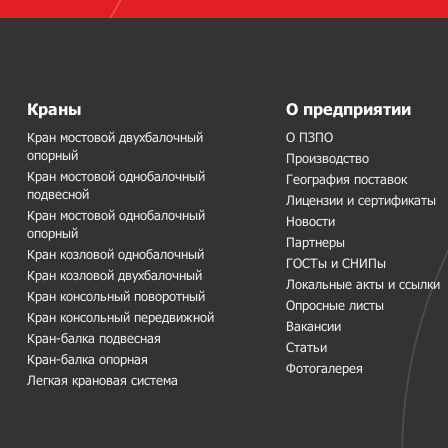
Краны
О предприятии
Кран мостовой двухбалочный
О ПЗПО
опорный
Производство
Кран мостовой однобалочный
География поставок
подвесной
Лицензии и сертификаты
Кран мостовой однобалочный
Новости
опорный
Партнеры
Кран козловой однобалочный
ГОСТы и СНИПы
Кран козловой двухбалочный
Локальные акты и ссылки
Кран консольный поворотный
Опросные листы
Кран консольный передвижной
Вакансии
Кран-балка подвесная
Статьи
Кран-балка опорная
Фотогалерея
Легкая крановая система